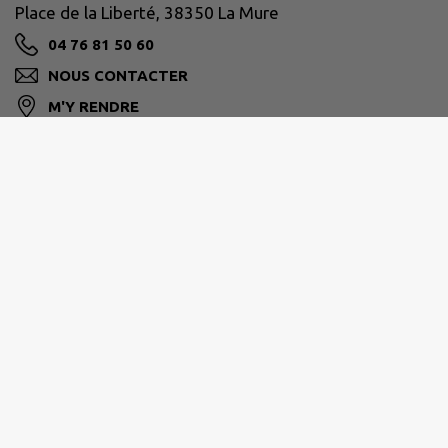
Place de la Liberté, 38350 La Mure
04 76 81 50 60
NOUS CONTACTER
M'Y RENDRE
www.lamure.fr