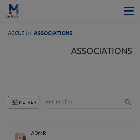
Contenu
Menu
Recherche
Pied de page
ACCUEIL
>
ASSOCIATIONS
ASSOCIATIONS
Rechercher
FILTRER
Page 1. 20 associations sur 44 affichées sur cette page
ADMR