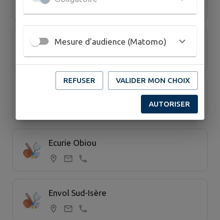
Mesure d'audience (Matomo)
Cyclotouristes Matheysins
REFUSER
VALIDER MON CHOIX
Dauphins Matheysins
AUTORISER
Ecurie Obiou
Envol Sud-Isère