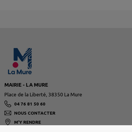
MAIRIE - LA MURE
Place de la Liberté, 38350 La Mure
04 76 81 50 60
NOUS CONTACTER
M'Y RENDRE
www.lamure.fr