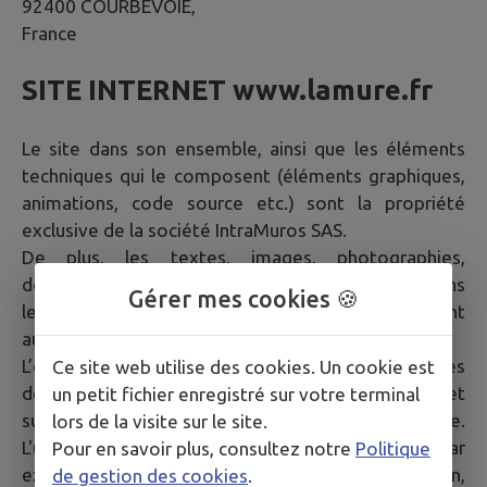
92400 COURBEVOIE,
France
SITE INTERNET
www.lamure.fr
Le site dans son ensemble, ainsi que les éléments
techniques qui le composent (éléments graphiques,
animations, code source etc.) sont la propriété
exclusive de la société IntraMuros SAS.
De plus, les textes, images, photographies,
documents, ainsi que toutes œuvres intégrées dans
Gérer mes cookies 🍪
le site sont la propriété de la Mairie ou de tiers ayant
autorisé la Mairie à les utiliser.
L’ensemble de ces éléments constituent des œuvres
Ce site web utilise des cookies. Un cookie est
de l'esprit protégées par les articles L.111-1 et
un petit fichier enregistré sur votre terminal
suivants du Code de la propriété intellectuelle.
lors de la visite sur le site.
L'usage de tout ou partie du Site, notamment par
Pour en savoir plus, consultez notre
Politique
extraction, téléchargement, reproduction,
de gestion des cookies
.