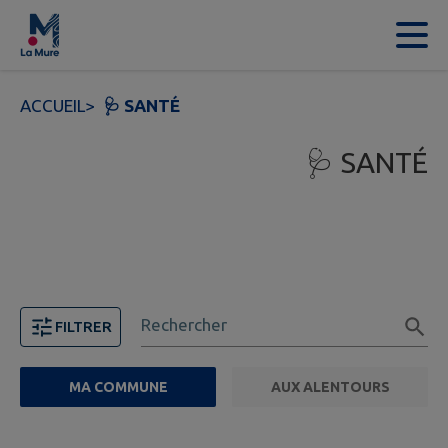
Contenu
Menu
Recherche
Pied de page
ACCUEIL
>
🩺 SANTÉ
🩺 SANTÉ
Rechercher
FILTRER
MA COMMUNE
AUX ALENTOURS
FILTRE ACTIF