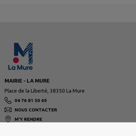
MAIRIE - LA MURE
Place de la Liberté, 38350 La Mure
04 76 81 50 60
NOUS CONTACTER
M'Y RENDRE
www.lamure.fr