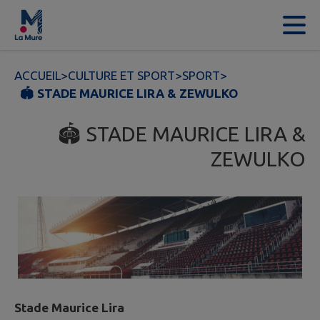
Contenu
Menu
Recherche
Pied de page
ACCUEIL
>
CULTURE ET SPORT
>
SPORT
>
🏟️ STADE MAURICE LIRA & ZEWULKO
🏟️ STADE MAURICE LIRA &
ZEWULKO
Stade Maurice Lira