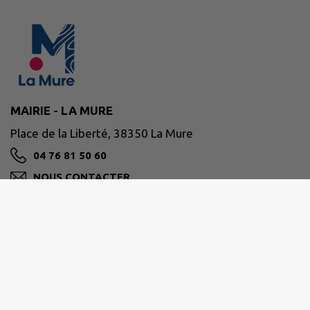
MAIRIE - LA MURE
Place de la Liberté, 38350 La Mure
04 76 81 50 60
NOUS CONTACTER
M'Y RENDRE
www.lamure.fr