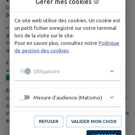
Gérer mes cookies 🍪
collecte spécifiques, chez un garagiste ou dans des
bacs de collecte dédiés.
Ce site web utilise des cookies. Un cookie est
– Les pneus :
ils doivent être ramenés chez un
un petit fichier enregistré sur votre terminal
garagiste ou en déchetterie. N’hésitez pas à
lors de la visite sur le site.
contacter votre garagiste à l’avance pour être sûr
Pour en savoir plus, consultez notre
Politique
qu’il reprenne bien les anciens pneus.
de gestion des cookies
.
Il existe aussi sur le territoire des points d’apport
volontaire avec la présence de bacs tri sélectif :
Obligatoire
VERRE
–
EMBALLAGE
–
PAPIER
En déposant vos déchets au bon endroit, vous
Mesure d'audience (Matomo)
contribuez à la protection de l’environnement. Vous
contribuez également au bon fonctionnement de
vos installations municipales ainsi qu’à la sécurité des
employés qui y travaillent.
REFUSER
VALIDER MON CHOIX