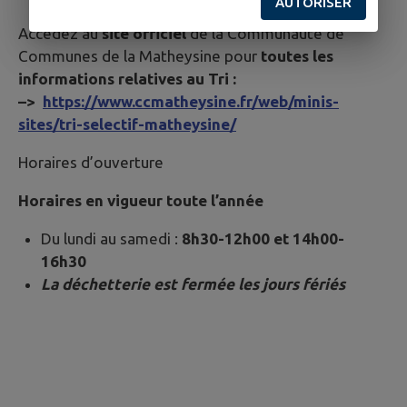
AUTORISER
Accédez au
site officiel
de la Communauté de
Communes de la Matheysine pour
toutes les
informations relatives au Tri :
–>
https://www.ccmatheysine.fr/web/minis-
sites/tri-selectif-matheysine/
Horaires d’ouverture
Horaires en vigueur toute l’année
Du lundi au samedi :
8h30-12h00 et 14h00-
16h30
La déchetterie est fermée les jours fériés